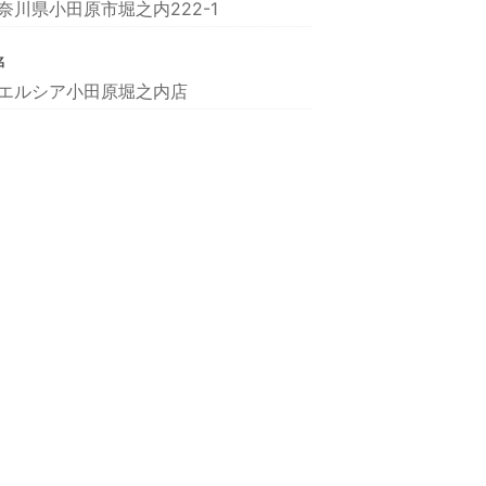
奈川県小田原市堀之内222-1
名
エルシア小田原堀之内店