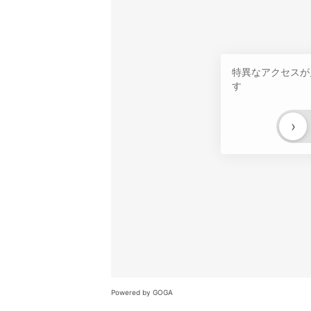
特異なアクセスが
す
›
Powered by GOGA