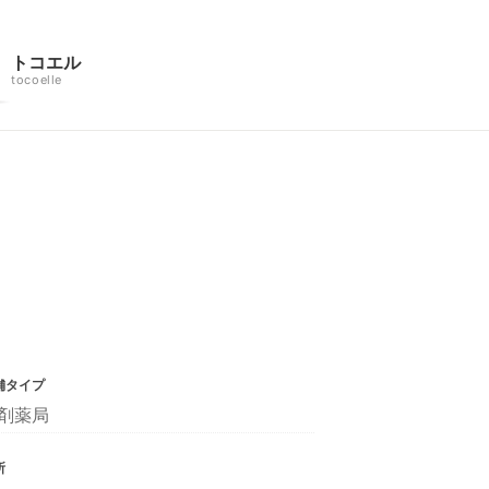
トコエル
tocoelle
舗タイプ
剤薬局
所