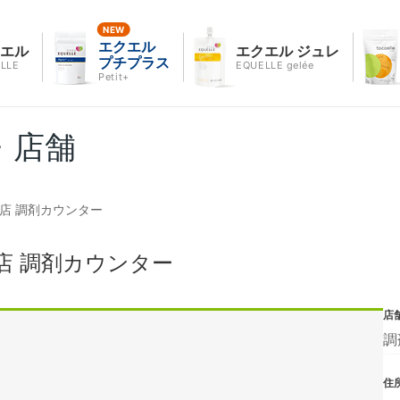
エクエル
クエル
エクエル ジュレ
プチプラス
LLE
EQUELLE gelée
Petit+
・店舗
店 調剤カウンター
店 調剤カウンター
店
調
住