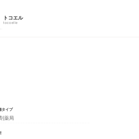
トコエル
tocoelle
舗タイプ
剤薬局
所