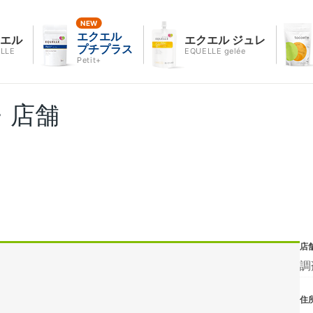
エクエル
クエル
エクエル ジュレ
プチプラス
LLE
EQUELLE gelée
Petit+
・店舗
店
調
住