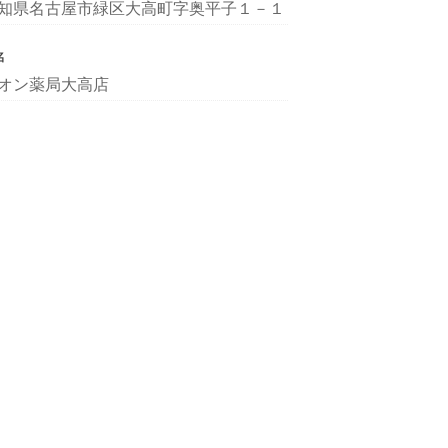
知県名古屋市緑区大高町字奥平子１－１
名
オン薬局大高店