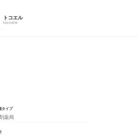
トコエル
tocoelle
舗タイプ
剤薬局
所