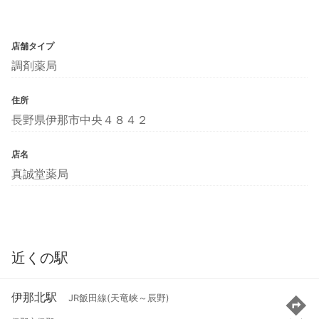
店舗タイプ
調剤薬局
住所
長野県伊那市中央４８４２
店名
真誠堂薬局
近くの駅
伊那北駅
JR飯田線(天竜峡～辰野)