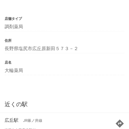
店舗タイプ
調剤薬局
住所
長野県塩尻市広丘原新田５７３－２
店名
大輪薬局
近くの駅
広丘駅
JR篠ノ井線