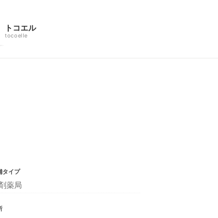
トコエル
tocoelle
舗タイプ
剤薬局
所