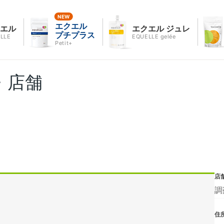
エクエル
クエル
エクエル ジュレ
プチプラス
LLE
EQUELLE gelée
Petit+
・店舗
店
調
住