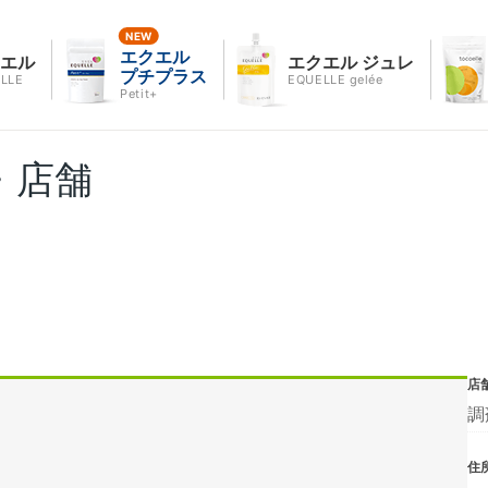
エクエル
クエル
エクエル ジュレ
プチプラス
LLE
EQUELLE gelée
Petit+
・店舗
店
調
住