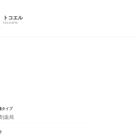
トコエル
tocoelle
舗タイプ
剤薬局
所