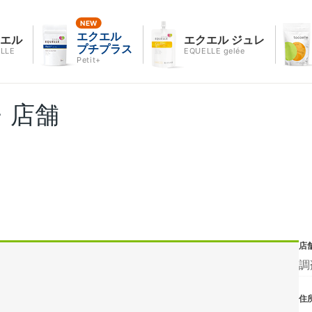
エクエル
クエル
エクエル ジュレ
プチプラス
LLE
EQUELLE gelée
Petit+
・店舗
店
調
住