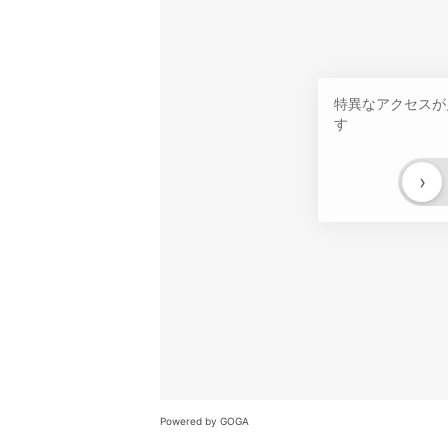
特異なアクセスが
す
›
Powered by GOGA