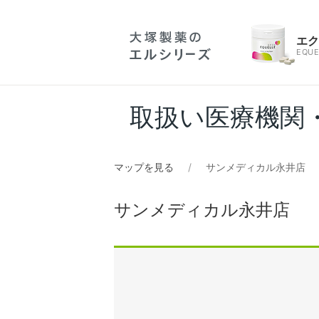
エ
EQUE
取扱い医療機関
マップを見る
サンメディカル永井店
サンメディカル永井店