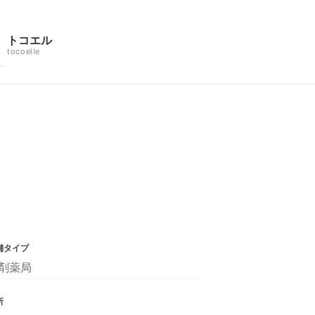
トコエル
tocoelle
舗タイプ
剤薬局
所