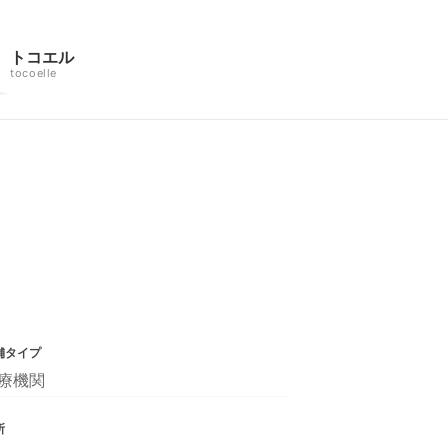
トコエル
tocoelle
舗タイプ
療機関
所