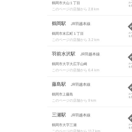
鶴岡市大山１丁目
ル
を
このページの店舗から 2.8 km
鶴岡駅
JR羽越本線
鶴岡市末広町１丁目
ル
を
このページの店舗から 3.2 km
羽前水沢駅
JR羽越本線
鶴岡市大字大広字山崎
ル
を
このページの店舗から 6.4 km
藤島駅
JR羽越本線
鶴岡市上藤島
ル
を
このページの店舗から 9 km
三瀬駅
JR羽越本線
鶴岡市大字三瀬
ル
を
このページの店舗から 11.7 km