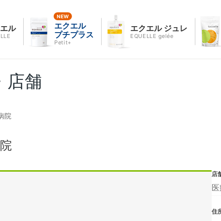
エクエル
クエル
エクエル ジュレ
プチプラス
LLE
EQUELLE gelée
Petit+
・店舗
病院
院
店
医
住