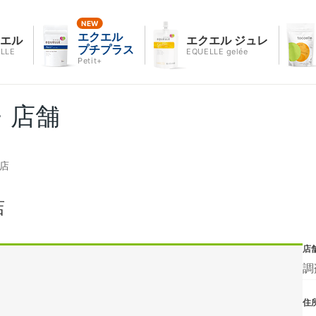
エクエル
クエル
エクエル ジュレ
プチプラス
LLE
EQUELLE gelée
Petit+
・店舗
店
店
店
調
住