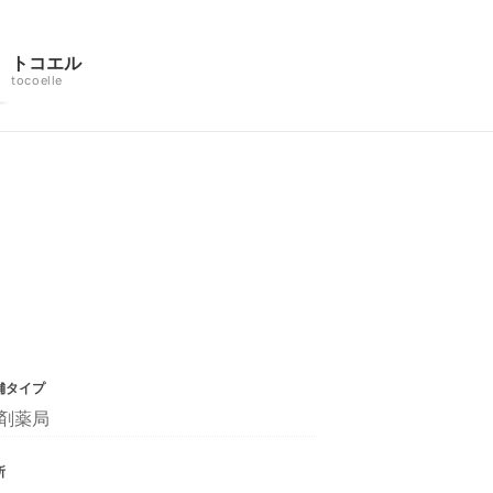
トコエル
tocoelle
舗タイプ
剤薬局
所