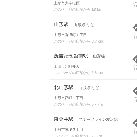
山形市大字松原
ル
を
このページの店舗から 1.9 km
山形駅
山形線 など
山形市香澄町１丁目
ル
を
このページの店舗から 3.7 km
茂吉記念館前駅
山形線
上山市北町弁天
ル
を
このページの店舗から 5.3 km
北山形駅
山形線 など
山形市宮町１丁目
ル
を
このページの店舗から 5.7 km
東金井駅
フルーツライン左沢線
山形市陣場３丁目
ル
を
このページの店舗から 7.1 km