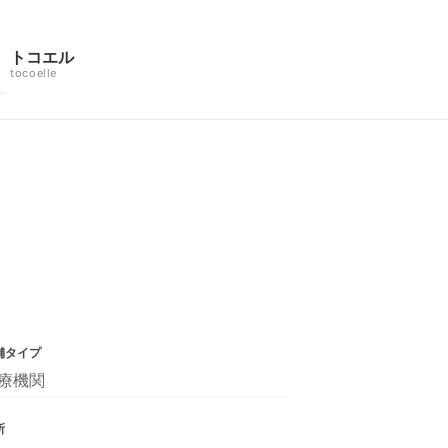
トコエル
tocoelle
舗タイプ
療機関
所