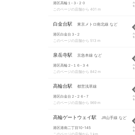
港区高輪１-３-２０
ル
を
このページの店舗から 401 m
白金台駅
東京メトロ南北線 など
港区白金台３-２
ル
を
このページの店舗から 513 m
泉岳寺駅
京急本線 など
港区高輪２-１６-３４
ル
を
このページの店舗から 842 m
高輪台駅
都営浅草線
港区白金台２-２６-７
ル
を
このページの店舗から 969 m
高輪ゲートウェイ駅
JR山手線 など
港区港南二丁目10-145
ル
を
このページの店舗から 1 km