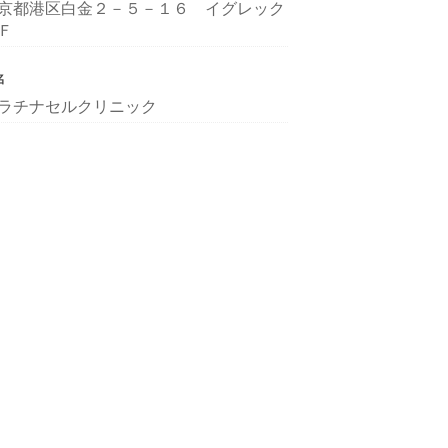
京都港区白金２－５－１６ イグレック
Ｆ
名
ラチナセルクリニック