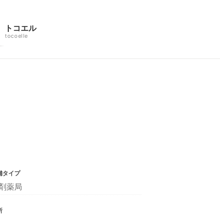
トコエル
tocoelle
舗タイプ
剤薬局
所