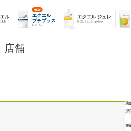
エクエル
クエル
エクエル ジュレ
プチプラス
LLE
EQUELLE gelée
Petit+
・店舗
店
調
住