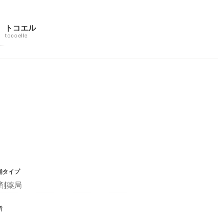
トコエル
tocoelle
舗タイプ
剤薬局
所