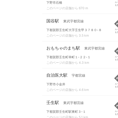
下野市石橋
ル
を
このページの店舗から 670 m
国谷駅
東武宇都宮線
下都賀郡壬生町大字壬生甲３７８０-８
ル
を
このページの店舗から 3.5 km
おもちゃのまち駅
東武宇都宮線
下都賀郡壬生町幸町１-２２-１
ル
を
このページの店舗から 4.3 km
自治医大駅
宇都宮線
下野市小金井
ル
を
このページの店舗から 4.6 km
壬生駅
東武宇都宮線
下都賀郡壬生町駅東町３-１
ル
を
このページの店舗から 5.1 km