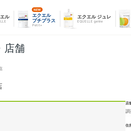
エクエル
クエル
エクエル ジュレ
プチプラス
LLE
EQUELLE gelée
Petit+
・店舗
店
店
店
調
住