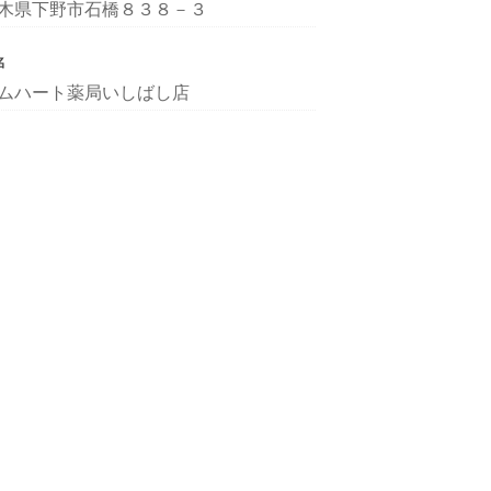
木県下野市石橋８３８－３
名
ムハート薬局いしばし店