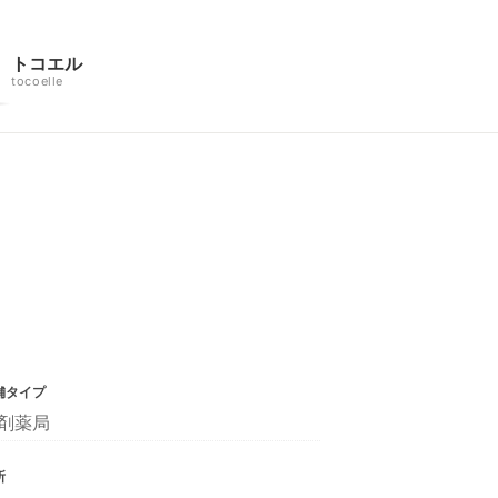
トコエル
tocoelle
舗タイプ
剤薬局
所