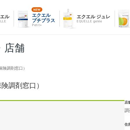
エクエル
クエル
エクエル ジュレ
プチプラス
LLE
EQUELLE gelée
Petit+
・店舗
保険調剤窓口）
保険調剤窓口）
店
調
住