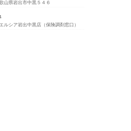
歌山県岩出市中黒５４６
名
エルシア岩出中黒店（保険調剤窓口）