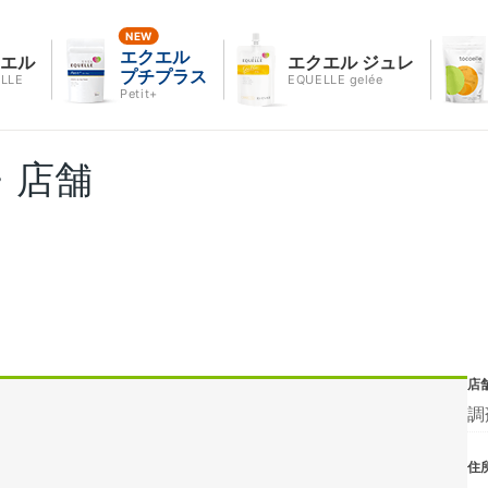
エクエル
クエル
エクエル ジュレ
プチプラス
LLE
EQUELLE gelée
Petit+
・店舗
店
調
住