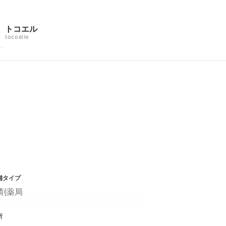
トコエル
tocoelle
舗タイプ
剤薬局
所