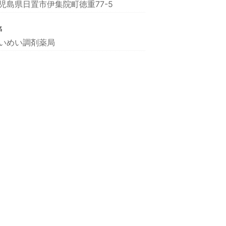
児島県日置市伊集院町徳重77-5
名
いめい調剤薬局