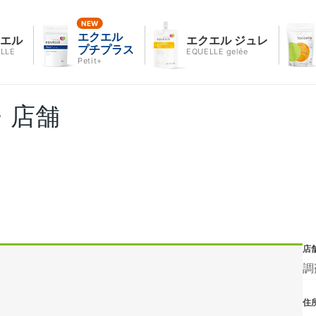
エクエル
クエル
エクエル ジュレ
プチプラス
LLE
EQUELLE gelée
Petit+
・店舗
店
調
住