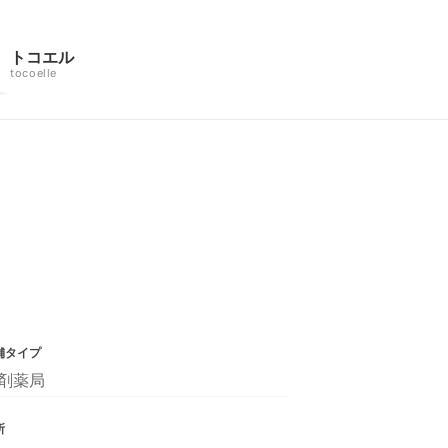
トコエル
tocoelle
舗タイプ
剤薬局
所