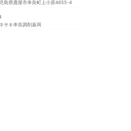
児島県鹿屋市串良町上小原4655-4
名
ネサキ串良調剤薬局