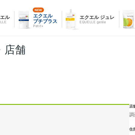
エクエル
クエル
エクエル ジュレ
プチプラス
LLE
EQUELLE gelée
Petit+
・店舗
店
調
住