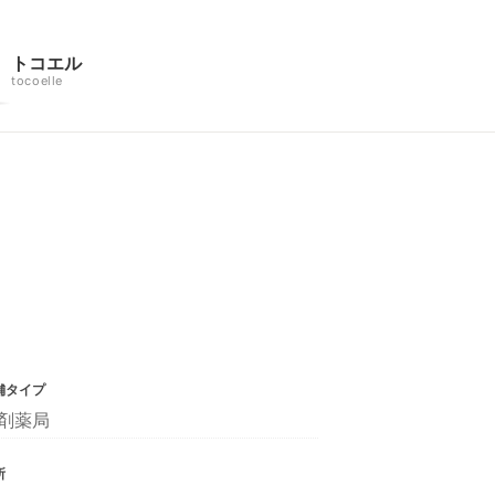
トコエル
tocoelle
舗タイプ
剤薬局
所