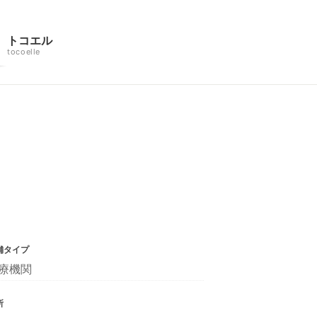
トコエル
tocoelle
舗タイプ
療機関
所