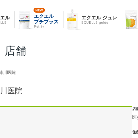
エクエル
クエル
エクエル ジュレ
プチプラス
LLE
EQUELLE gelée
Petit+
・店舗
姉川医院
川医院
店
医
住