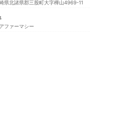
崎県北諸県郡三股町大字樺山4969-11
名
アファーマシー