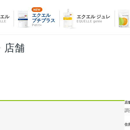
エクエル
クエル
エクエル ジュレ
プチプラス
LLE
EQUELLE gelée
Petit+
・店舗
店
調
住