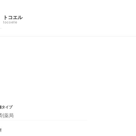
トコエル
tocoelle
舗タイプ
剤薬局
所