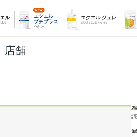
エクエル
クエル
エクエル ジュレ
プチプラス
LLE
EQUELLE gelée
Petit+
・店舗
店
調
住