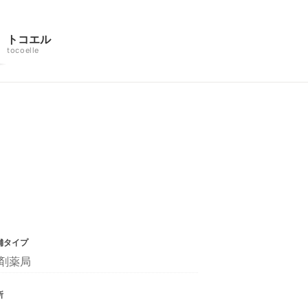
トコエル
tocoelle
舗タイプ
剤薬局
所