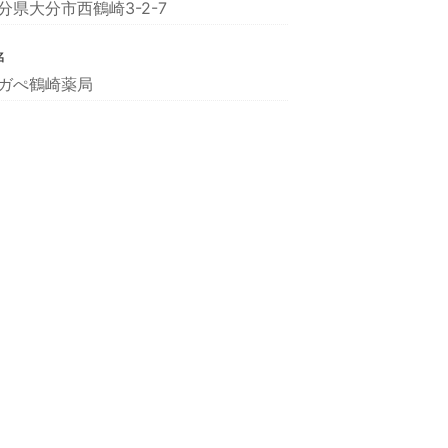
分県大分市西鶴崎3-2-7
名
ガぺ鶴崎薬局