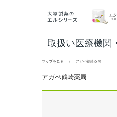
エ
EQUE
取扱い医療機関
マップを見る
アガぺ鶴崎薬局
アガぺ鶴崎薬局