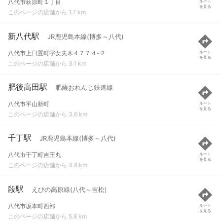
八代市萩原町１丁目
ルート
を見る
このページの店舗から 1.7 km
新八代駅
JR鹿児島本線(博多～八代)
八代市上日置町字女夫木４７７４-２
ルート
を見る
このページの店舗から 3.1 km
肥後高田駅
肥薩おれんじ鉄道線
八代市平山新町
ルート
を見る
このページの店舗から 3.6 km
千丁駅
JR鹿児島本線(博多～八代)
八代市千丁町吉王丸
ルート
を見る
このページの店舗から 4.8 km
段駅
えびの高原線(八代～吉松)
八代市坂本町西部
ルート
を見る
このページの店舗から 5.8 km