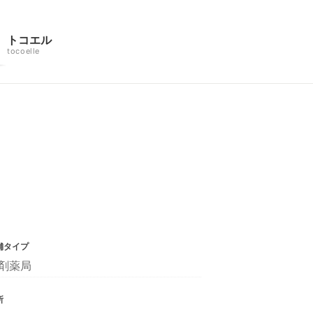
トコエル
tocoelle
舗タイプ
剤薬局
所