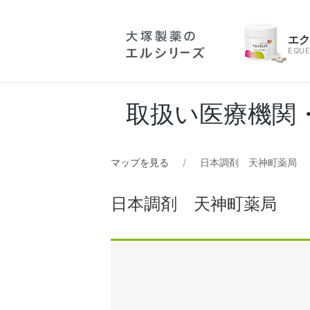
エ
EQUE
取扱い医療機関
マップを見る
日本調剤 天神町薬局
日本調剤 天神町薬局