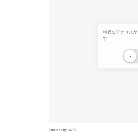
特異なアクセスが
す
›
Powered by GOGA