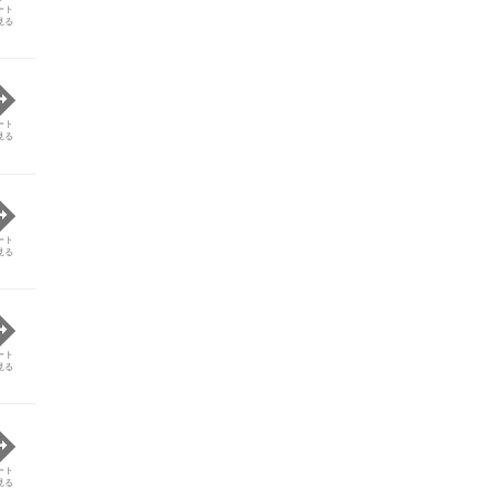
ート
見る
ート
見る
ート
見る
ート
見る
ート
見る