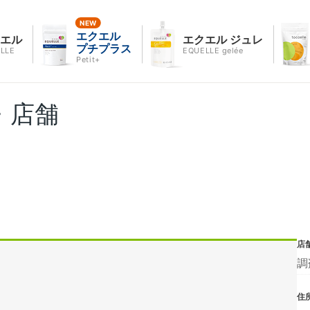
エクエル
クエル
エクエル ジュレ
プチプラス
LLE
EQUELLE gelée
Petit+
・店舗
店
調
住