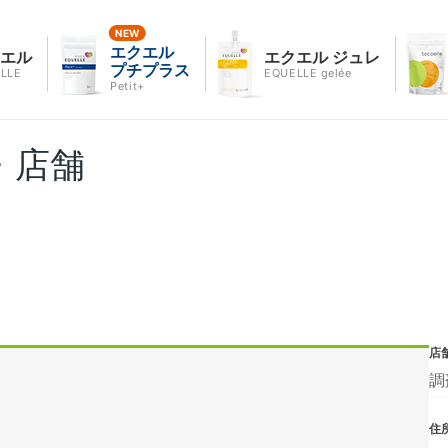
エクエル
クエル
エクエル ジュレ
プチプラス
LLE
EQUELLE gelée
Petit+
・店舗
店
調
住