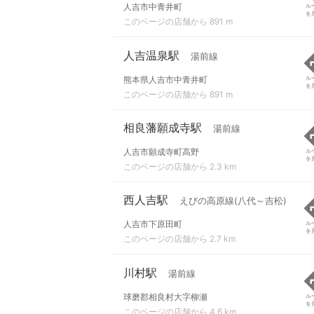
人吉市中青井町
ル
を
このページの店舗から 891 m
人吉温泉駅
湯前線
熊本県人吉市中青井町
ル
を
このページの店舗から 891 m
相良藩願成寺駅
湯前線
人吉市願成寺町高野
ル
を
このページの店舗から 2.3 km
西人吉駅
えびの高原線(八代～吉松)
人吉市下原田町
ル
を
このページの店舗から 2.7 km
川村駅
湯前線
球磨郡相良村大字柳瀬
ル
を
このページの店舗から 4.6 km