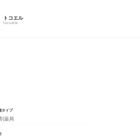
トコエル
tocoelle
舗タイプ
剤薬局
所