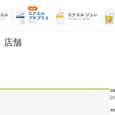
エクエル
クエル
エクエル ジュレ
プチプラス
LLE
EQUELLE gelée
Petit+
・店舗
店
調
住