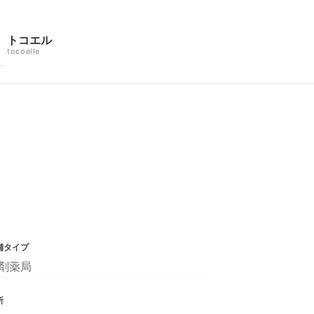
トコエル
tocoelle
舗タイプ
剤薬局
所