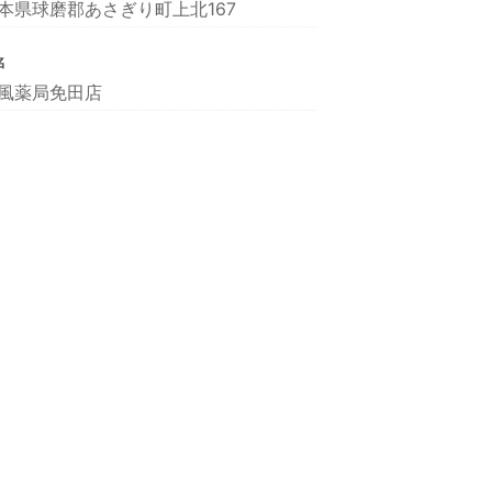
本県球磨郡あさぎり町上北167
名
風薬局免田店