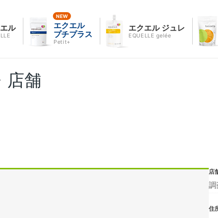
エクエル
クエル
エクエル ジュレ
プチプラス
LLE
EQUELLE gelée
Petit+
・店舗
店
調
住