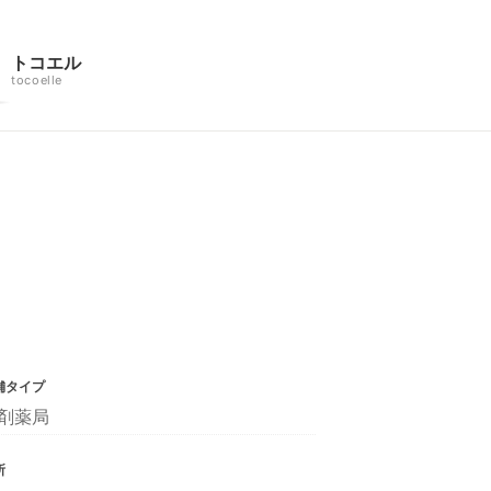
トコエル
tocoelle
舗タイプ
剤薬局
所