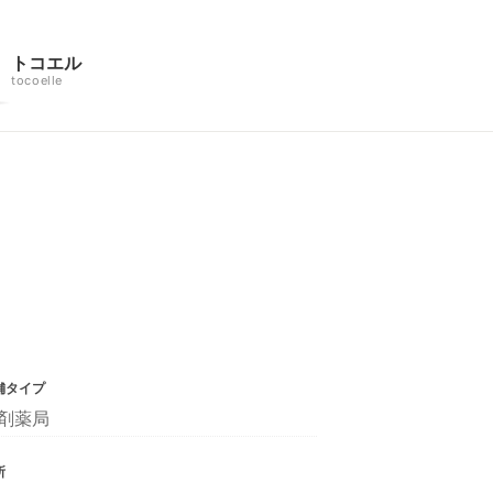
トコエル
tocoelle
舗タイプ
剤薬局
所