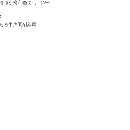
海道小樽市稲穂1丁目9-4
名
たる中央調剤薬局