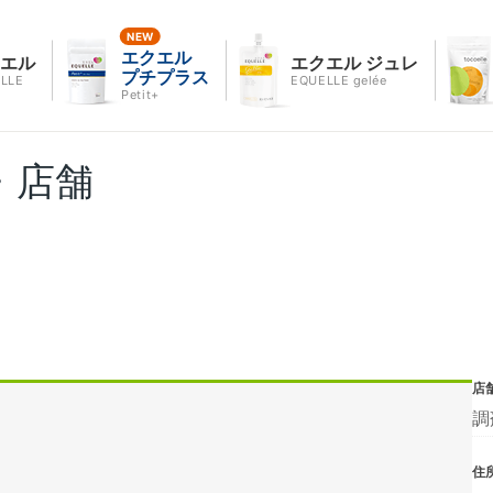
エクエル
クエル
エクエル ジュレ
プチプラス
LLE
EQUELLE gelée
Petit+
・店舗
店
調
住