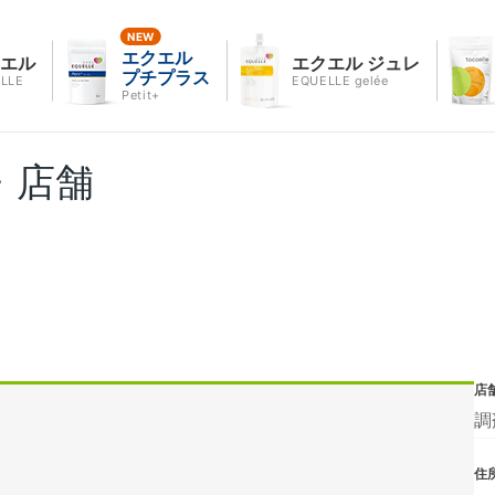
エクエル
クエル
エクエル ジュレ
プチプラス
LLE
EQUELLE gelée
Petit+
・店舗
店
調
住