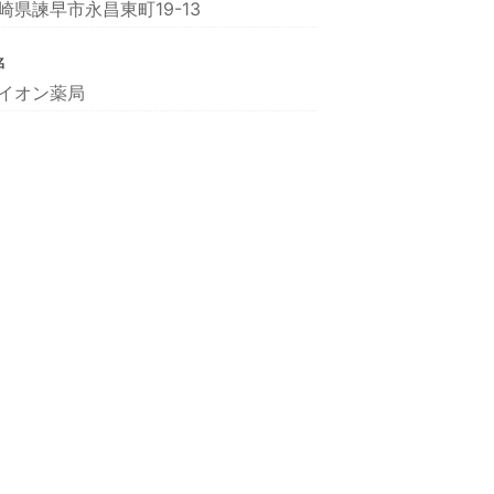
崎県諫早市永昌東町19-13
名
イオン薬局