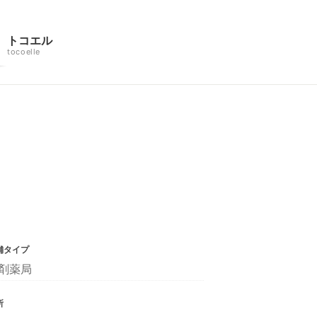
トコエル
tocoelle
舗タイプ
剤薬局
所