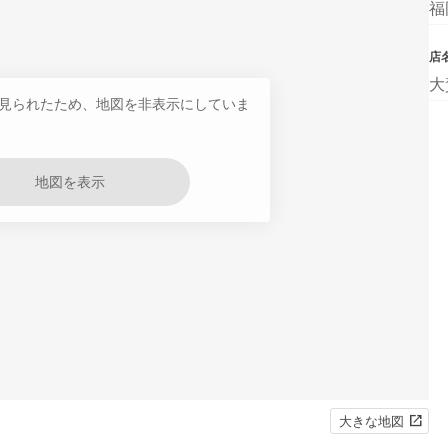
福
店
大
見られたため、地図を非表示にしていま
地図を表示
大きな地図