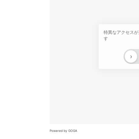
特異なアクセスが
す
›
Powered by GOGA