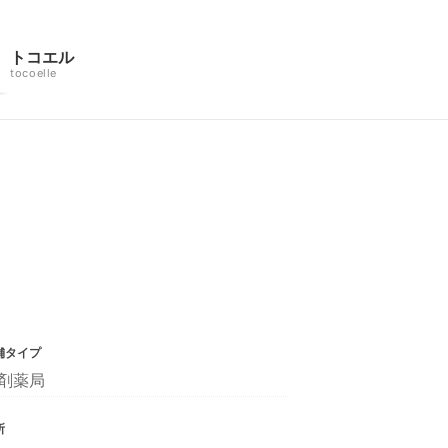
トコエル
tocoelle
舗タイプ
剤薬局
所