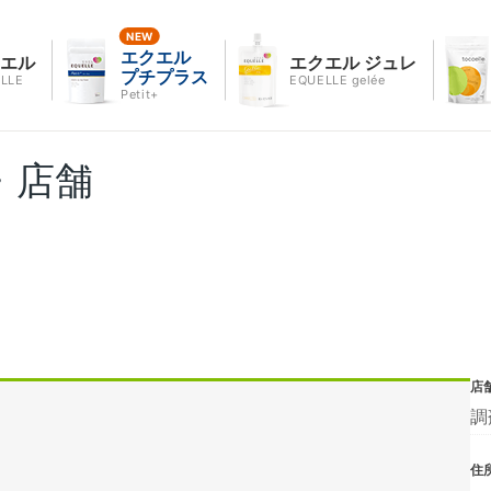
エクエル
クエル
エクエル ジュレ
プチプラス
LLE
EQUELLE gelée
Petit+
・店舗
店
調
住