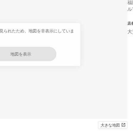
福
ル
店
見られたため、地図を非表示にしていま
大
地図を表示
大きな地図