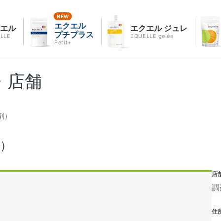
エクエル
クエル
エクエル ジュレ
プチプラス
LLE
EQUELLE gelée
Petit+
・店舗
剤）
）
店
調
住