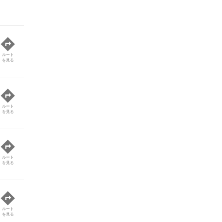
ルート
を見る
ルート
を見る
ルート
を見る
ルート
を見る