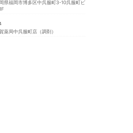
岡県福岡市博多区中呉服町3-10呉服町ビ
1F
名
賀薬局中呉服町店（調剤）