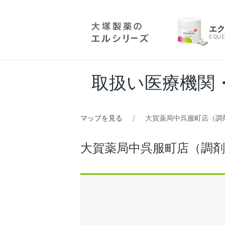
エ
EQUE
取扱い医療機関
マップを見る
大賀薬局中呉服町店（調
大賀薬局中呉服町店（調剤