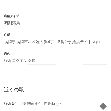
店舗タイプ
調剤薬局
住所
福岡県福岡市西区姪の浜4丁目8番2号 姪浜デイトス内
店名
姪浜コクミン薬局
近くの駅
姪浜駅
JR筑肥線(姪浜～西唐津) など