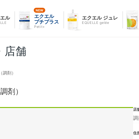
エクエル
クエル
エクエル ジュレ
プチプラス
LLE
EQUELLE gelée
Petit+
・店舗
（調剤）
（調剤）
店
調
住