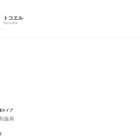
トコエル
tocoelle
舗タイプ
剤薬局
所