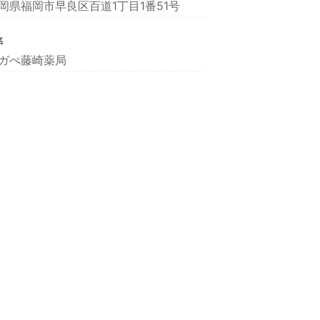
岡県福岡市早良区百道1丁目1番51号
名
ガぺ藤崎薬局