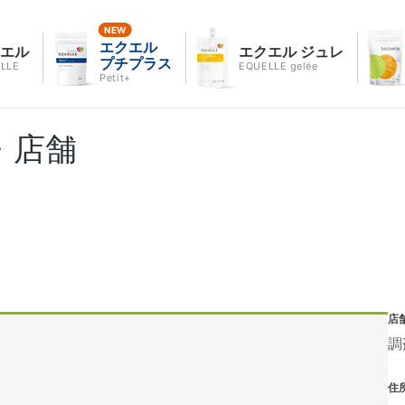
エクエル
クエル
エクエル ジュレ
プチプラス
LLE
EQUELLE gelée
Petit+
・店舗
店
調
住