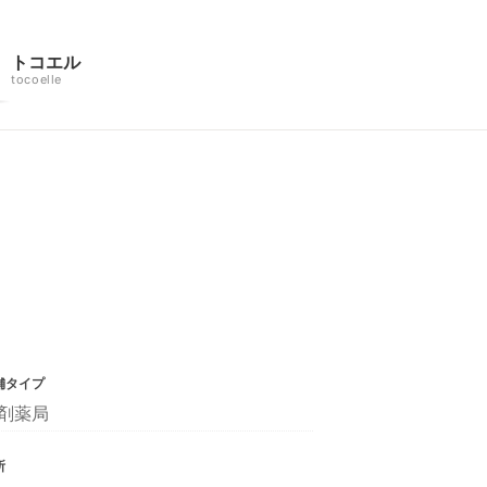
トコエル
tocoelle
舗タイプ
剤薬局
所