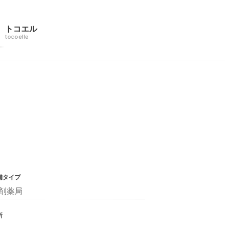
トコエル
tocoelle
舗タイプ
剤薬局
所