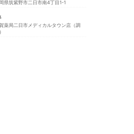
岡県筑紫野市二日市南4丁目1-1
名
賀薬局二日市メディカルタウン店（調
）