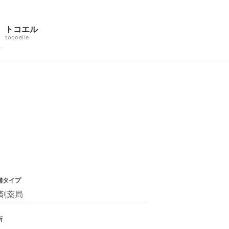
トコエル
tocoelle
舗タイプ
剤薬局
所