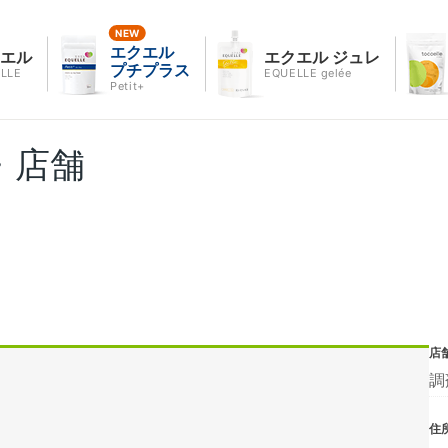
エクエル
クエル
エクエル ジュレ
プチプラス
LLE
EQUELLE gelée
Petit+
・店舗
店
調
住