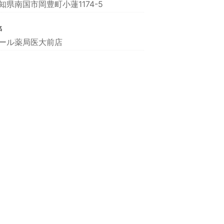
知県南国市岡豊町小蓮1174-5
名
ール薬局医大前店