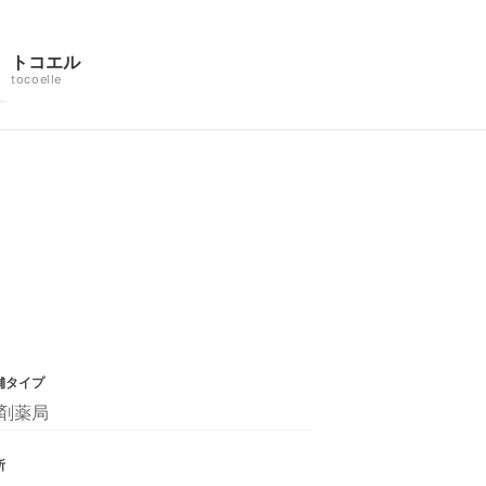
トコエル
tocoelle
舗タイプ
剤薬局
所