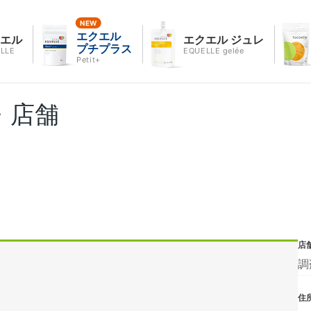
エクエル
クエル
エクエル ジュレ
プチプラス
LLE
EQUELLE gelée
Petit+
・店舗
店
調
住