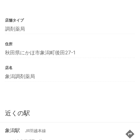
店舗タイプ
調剤薬局
住所
秋田県にかほ市象潟町後田27-1
店名
象潟調剤薬局
近くの駅
象潟駅
JR羽越本線