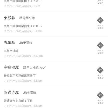
丸亀市綾歌町岡田下４７３-３
ルート
を見る
このページの店舗から 5 km
栗熊駅
琴電琴平線
丸亀市綾歌町栗熊東４８０-２
ルート
を見る
このページの店舗から 5.2 km
丸亀駅
JR予讃線
丸亀市浜町
ルート
を見る
このページの店舗から 5.4 km
宇多津駅
瀬戸大橋線 など
綾歌郡宇多津町浜三番丁
ルート
を見る
このページの店舗から 5.5 km
善通寺駅
JR土讃線
善通寺市文京町１丁目
ルート
を見る
このページの店舗から 5.8 km