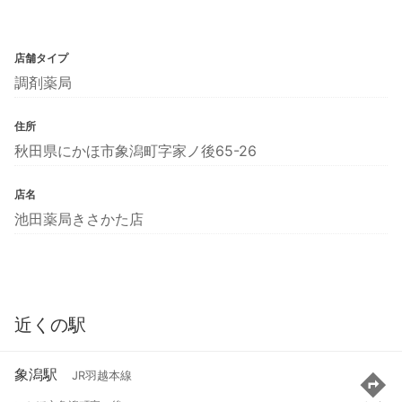
店舗タイプ
調剤薬局
住所
秋田県にかほ市象潟町字家ノ後65-26
店名
池田薬局きさかた店
近くの駅
象潟駅
JR羽越本線