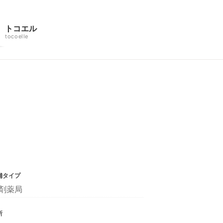
トコエル
tocoelle
舗タイプ
剤薬局
所