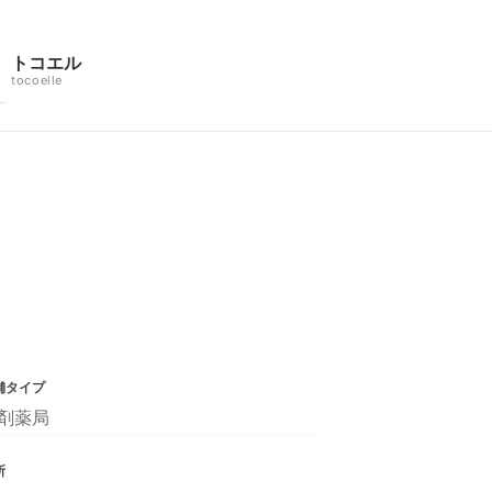
トコエル
tocoelle
舗タイプ
剤薬局
所