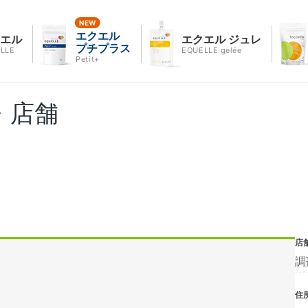
エクエル
クエル
エクエル ジュレ
プチプラス
LLE
EQUELLE gelée
Petit+
・店舗
店
調
住