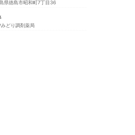
島県徳島市昭和町7丁目36
名
Pみどり調剤薬局