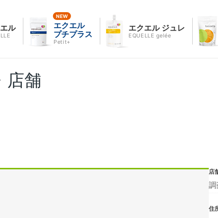
エクエル
クエル
エクエル ジュレ
プチプラス
LLE
EQUELLE gelée
Petit+
・店舗
店
調
住