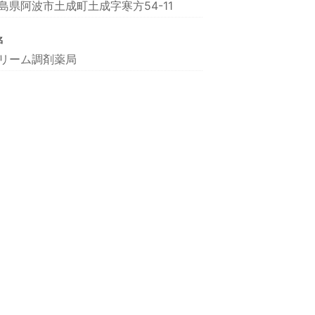
島県阿波市土成町土成字寒方54-11
名
リーム調剤薬局