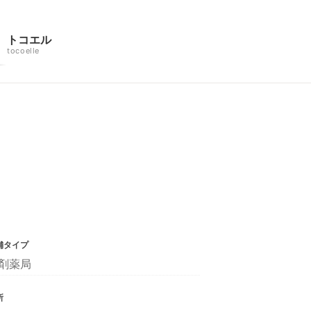
トコエル
tocoelle
舗タイプ
剤薬局
所