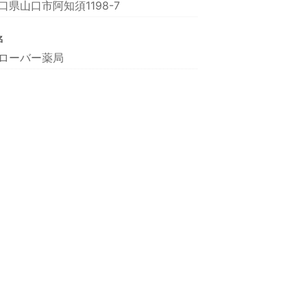
口県山口市阿知須1198-7
名
ローバー薬局