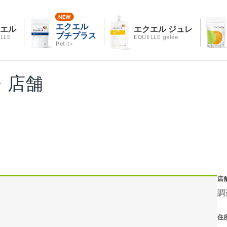
エクエル
クエル
エクエル ジュレ
プチプラス
LLE
EQUELLE gelée
Petit+
・店舗
店
調
住