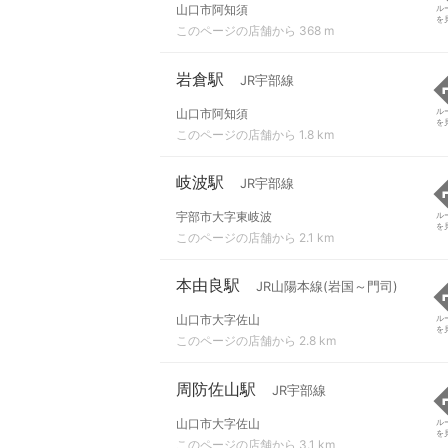
山口市阿知須
ル
を
このページの店舗から 368 m
岩倉駅
JR宇部線
山口市阿知須
ル
を
このページの店舗から 1.8 km
岐波駅
JR宇部線
宇部市大字東岐波
ル
を
このページの店舗から 2.1 km
本由良駅
JR山陽本線(岩国～門司)
山口市大字佐山
ル
を
このページの店舗から 2.8 km
周防佐山駅
JR宇部線
山口市大字佐山
ル
を
このページの店舗から 3.1 km