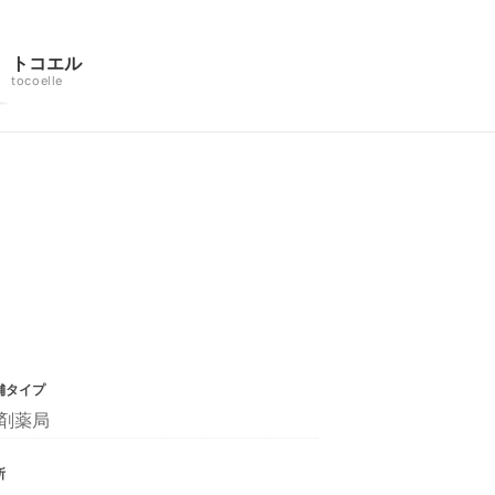
トコエル
tocoelle
舗タイプ
剤薬局
所