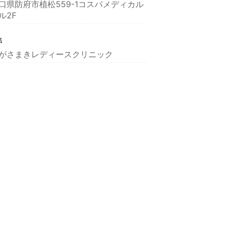
口県防府市植松559-1コスパメディカル
ル2F
名
がさまきレディースクリニック