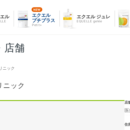
エクエル
クエル
エクエル ジュレ
プチプラス
LLE
EQUELLE gelée
Petit+
・店舗
リニック
リニック
店
医
住