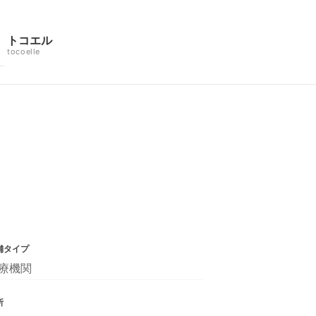
トコエル
tocoelle
舗タイプ
療機関
所