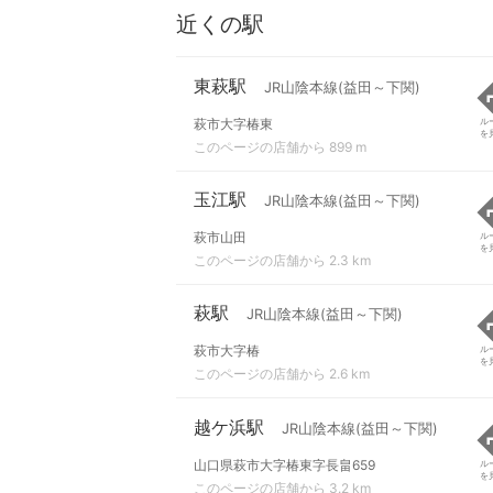
近くの駅
東萩駅
JR山陰本線(益田～下関)
萩市大字椿東
ル
を
このページの店舗から 899 m
玉江駅
JR山陰本線(益田～下関)
萩市山田
ル
を
このページの店舗から 2.3 km
萩駅
JR山陰本線(益田～下関)
萩市大字椿
ル
を
このページの店舗から 2.6 km
越ケ浜駅
JR山陰本線(益田～下関)
山口県萩市大字椿東字長畠659
ル
を
このページの店舗から 3.2 km