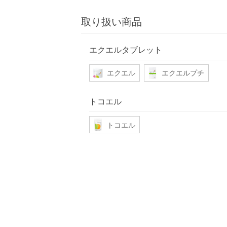
取り扱い商品
エクエルタブレット
エクエル
エクエルプチ
トコエル
トコエル