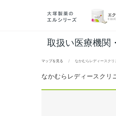
エ
EQUE
取扱い医療機関
マップを見る
なかむらレディースクリ
なかむらレディースクリ