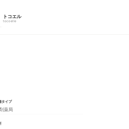
トコエル
tocoelle
舗タイプ
剤薬局
所