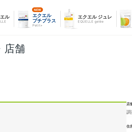
エクエル
クエル
エクエル ジュレ
プチプラス
LLE
EQUELLE gelée
Petit+
・店舗
店
調
住