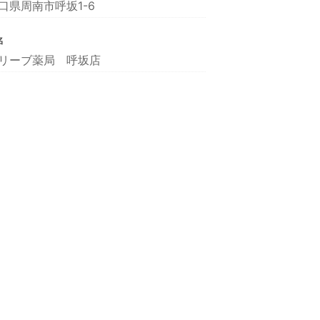
口県周南市呼坂1-6
名
リーブ薬局 呼坂店