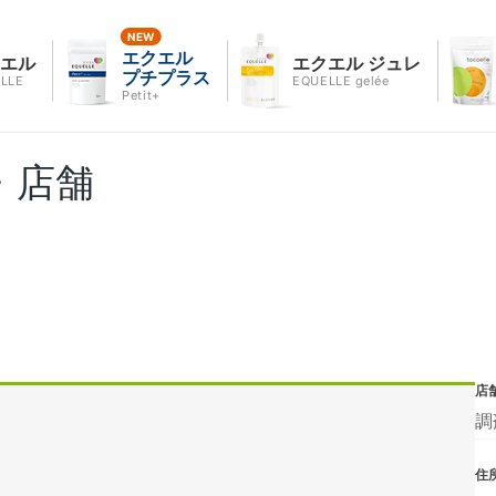
エクエル
クエル
エクエル ジュレ
プチプラス
LLE
EQUELLE gelée
Petit+
・店舗
店
調
住