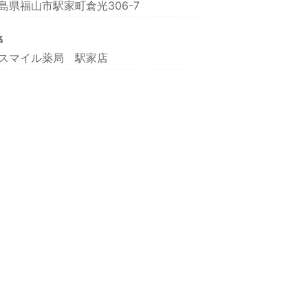
島県福山市駅家町倉光306-7
名
スマイル薬局 駅家店