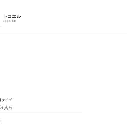
トコエル
tocoelle
舗タイプ
剤薬局
所