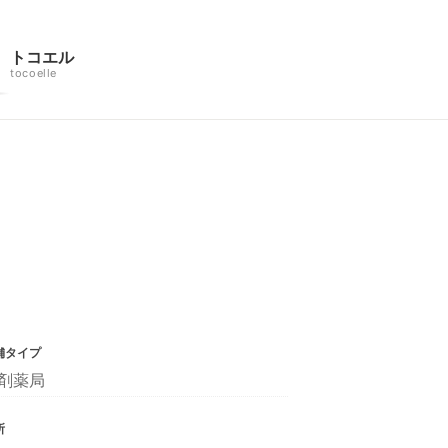
トコエル
tocoelle
舗タイプ
剤薬局
所