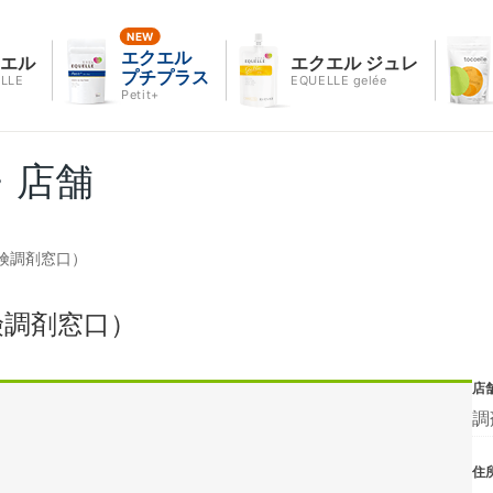
エクエル
クエル
エクエル ジュレ
プチプラス
LLE
EQUELLE gelée
Petit+
・店舗
険調剤窓口）
険調剤窓口）
店
調
住