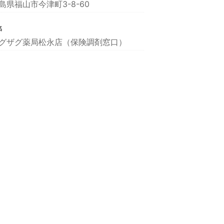
島県福山市今津町3-8-60
名
グザグ薬局松永店（保険調剤窓口）