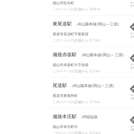
福山市松永町
ル
を
このページの店舗から 356 m
東尾道駅
JR山陽本線(岡山～三原)
尾道市高須町字東新涯
ル
を
このページの店舗から 2.7 km
備後赤坂駅
JR山陽本線(岡山～三原)
福山市赤坂町大字赤坂
ル
を
このページの店舗から 5.2 km
尾道駅
JR山陽本線(岡山～三原)
尾道市東御所町
ル
を
このページの店舗から 7.7 km
備後本庄駅
JR福塩線
福山市本庄町中
ル
を
このページの店舗から 9.5 km