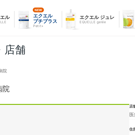
エクエル
クエル
エクエル ジュレ
プチプラス
LLE
EQUELLE gelée
Petit+
・店舗
病院
病院
店
医
住