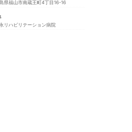
島県福山市南蔵王町4丁目16-16
名
永リハビリテーション病院