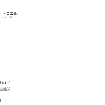
トコエル
tocoelle
舗タイプ
療機関
所