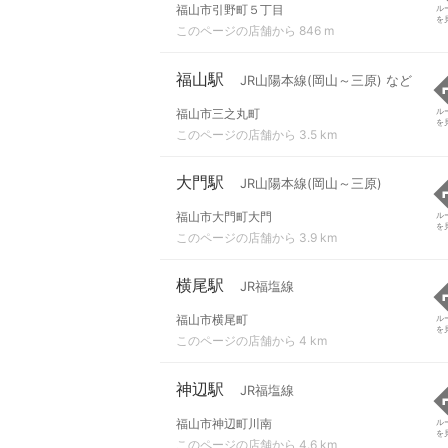
福山市引野町５丁目
ル
を
このページの店舗から 846 m
福山駅
JR山陽本線(岡山～三原) など
福山市三之丸町
ル
を
このページの店舗から 3.5 km
大門駅
JR山陽本線(岡山～三原)
福山市大門町大門
ル
を
このページの店舗から 3.9 km
横尾駅
JR福塩線
福山市横尾町
ル
を
このページの店舗から 4 km
神辺駅
JR福塩線
福山市神辺町川南
ル
を
このページの店舗から 4.6 km