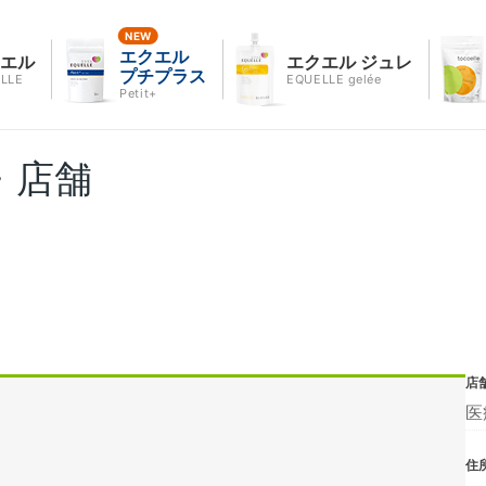
エクエル
クエル
エクエル ジュレ
プチプラス
LLE
EQUELLE gelée
Petit+
・店舗
店
医
住