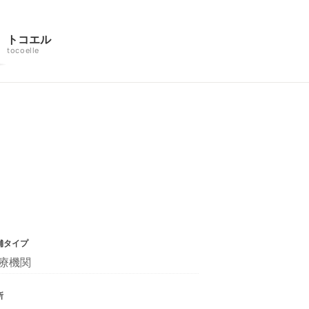
トコエル
tocoelle
舗タイプ
療機関
所